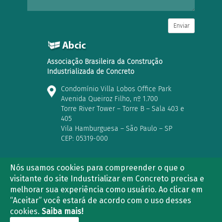
Enviar
Associação Brasileira da Construção
Industrializada de Concreto
Condomínio Villa Lobos Office Park
Avenida Queiroz Filho, nº 1.700
Torre River Tower – Torre B – Sala 403 e
405
Vila Hamburguesa – São Paulo – SP
CEP: 05319-000
Nós usamos cookies para compreender o que o
visitante do site Industrializar em Concreto precisa e
(11) 3763-2839 | (11) 3021-5733
melhorar sua experiência como usuário. Ao clicar em
“Aceitar” você estará de acordo com o uso desses
cookies.
Saiba mais!