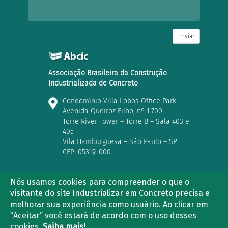
Enviar
Associação Brasileira da Construção
Industrializada de Concreto
Condomínio Villa Lobos Office Park
Avenida Queiroz Filho, nº 1.700
Torre River Tower – Torre B – Sala 403 e
405
Vila Hamburguesa – São Paulo – SP
CEP: 05319-000
Nós usamos cookies para compreender o que o
visitante do site Industrializar em Concreto precisa e
(11) 3763-2839 | (11) 3021-5733
melhorar sua experiência como usuário. Ao clicar em
“Aceitar” você estará de acordo com o uso desses
cookies.
Saiba mais!