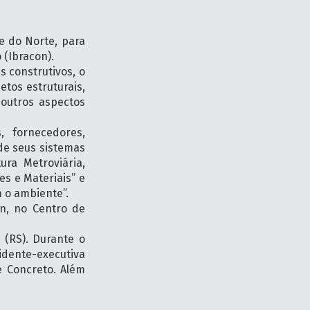
e do Norte, para
o (Ibracon).
 construtivos, o
etos estruturais,
 outros aspectos
, fornecedores,
 de seus sistemas
ura Metroviária,
es e Materiais” e
m o ambiente”.
on, no Centro de
 (RS). Durante o
idente-executiva
e Concreto. Além