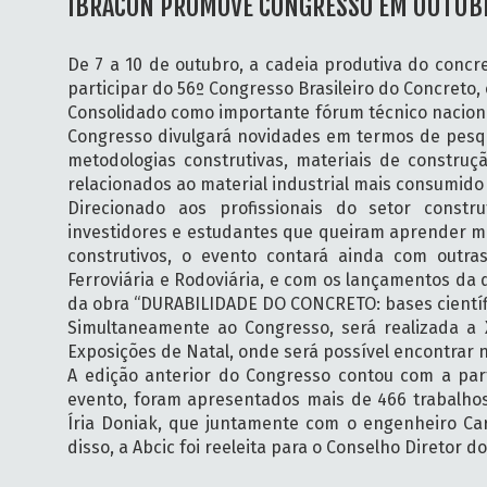
IBRACON PROMOVE CONGRESSO EM OUTUB
De 7 a 10 de outubro, a cadeia produtiva do concre
participar do 56º Congresso Brasileiro do Concreto,
Consolidado como importante fórum técnico nacional
Congresso divulgará novidades em termos de pesquis
metodologias construtivas, materiais de construç
relacionados ao material industrial mais consumid
Direcionado aos profissionais do setor constru
investidores e estudantes que queiram aprender mai
construtivos, o evento contará ainda com outras
Ferroviária e Rodoviária, e com os lançamentos da q
da obra “DURABILIDADE DO CONCRETO: bases científi
Simultaneamente ao Congresso, será realizada a X
Exposições de Natal, onde será possível encontrar 
A edição anterior do Congresso contou com a part
evento, foram apresentados mais de 466 trabalhos 
Íria Doniak, que juntamente com o engenheiro Car
disso, a Abcic foi reeleita para o Conselho Diretor d