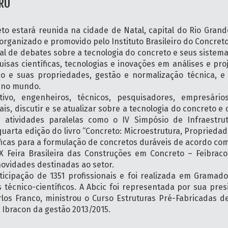
RO
to estará reunida na cidade de Natal, capital do Rio Grand
 organizado e promovido pelo Instituto Brasileiro do Concret
 de debates sobre a tecnologia do concreto e seus sistemas
as científicas, tecnologias e inovações em análises e proj
ão e suas propriedades, gestão e normalização técnica, e
o no mundo.
tivo, engenheiros, técnicos, pesquisadores, empresários
s, discutir e se atualizar sobre a tecnologia do concreto e
 atividades paralelas como o IV Simpósio de Infraestrut
uarta edição do livro “Concreto: Microestrutura, Propriedad
cas para a formulação de concretos duráveis de acordo co
 Feira Brasileira das Construções em Concreto – Feibrac
novidades destinadas ao setor.
icipação de 1351 profissionais e foi realizada em Gramado
técnico-científicos. A Abcic foi representada por sua pres
los Franco, ministrou o Curso Estruturas Pré-Fabricadas d
o Ibracon da gestão 2013/2015.