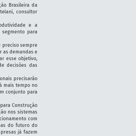
ão Brasileira da
telani, consultor
odutividade e a
o segmento para
é preciso sempre
er as demandas e
ar esse objetivo,
de decisões das
ionais precisarão
há mais tempo no
em conjunto para
 para Construção
ação nos sistemas
lacionamento com
ias do futuro do
mpresas já fazem