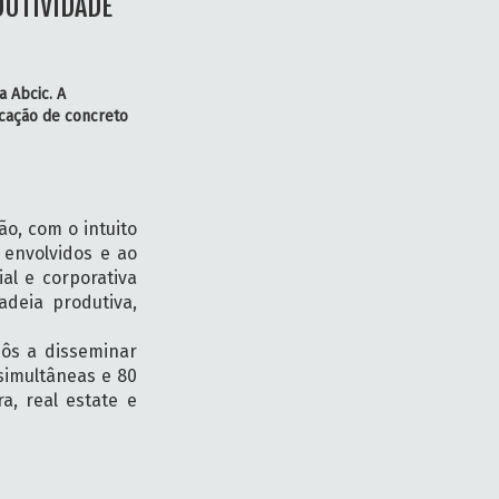
DUTIVIDADE
a Abcic. A
cação de concreto
o, com o intuito
 envolvidos e ao
al e corporativa
deia produtiva,
pôs a disseminar
simultâneas e 80
a, real estate e