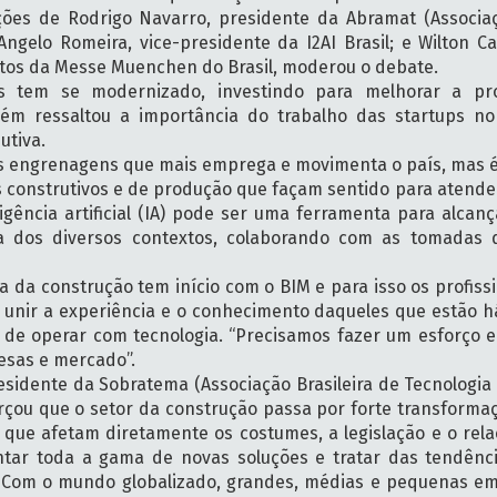
ões de Rodrigo Navarro, presidente da Abramat (Associaç
ngelo Romeira, vice-presidente da I2AI Brasil; e Wilton Ca
jetos da Messe Muenchen do Brasil, moderou o debate.
s tem se modernizado, investindo para melhorar a pr
bém ressaltou a importância do trabalho das startups n
utiva.
das engrenagens que mais emprega e movimenta o país, mas 
s construtivos e de produção que façam sentido para atend
ligência artificial (IA) pode ser uma ferramenta para alcanç
a dos diversos contextos, colaborando com as tomadas 
ia da construção tem início com o BIM e para isso os profiss
e unir a experiência e o conhecimento daqueles que estão 
 de operar com tecnologia. “Precisamos fazer um esforço 
resas e mercado”.
sidente da Sobratema (Associação Brasileira de Tecnologia
forçou que o setor da construção passa por forte transform
, que afetam diretamente os costumes, a legislação e o re
ntar toda a gama de novas soluções e tratar das tendênc
 Com o mundo globalizado, grandes, médias e pequenas e