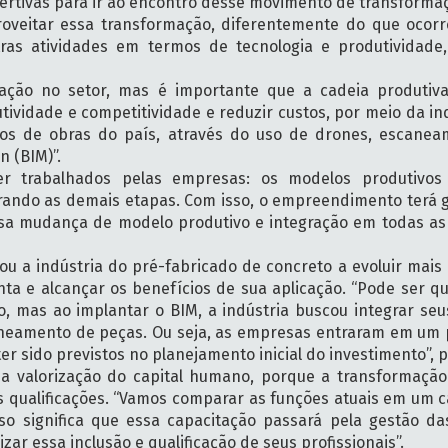
ertivas para ir ao encontro desse movimento de transformaçã
roveitar essa transformação, diferentemente do que ocor
tras atividades em termos de tecnologia e produtividade
zação no setor, mas é importante que a cadeia produtiv
idade e competitividade e reduzir custos, por meio da indu
iros de obras do país, através do uso de drones, escane
n (BIM)”.
r trabalhados pelas empresas: os modelos produtivos
egrando as demais etapas. Com isso, o empreendimento terá
, essa mudança de modelo produtivo e integração em todas a
ou a indústria do pré-fabricado de concreto a evoluir mai
nta e alcançar os benefícios de sua aplicação. “Pode ser 
, mas ao implantar o BIM, a indústria buscou integrar se
aneamento de peças. Ou seja, as empresas entraram em um 
er sido previstos no planejamento inicial do investimento”,
da valorização do capital humano, porque a transformação d
s qualificações. “Vamos comparar as funções atuais em um c
Isso significa que essa capacitação passará pela gestão d
ar essa inclusão e qualificação de seus profissionais”.