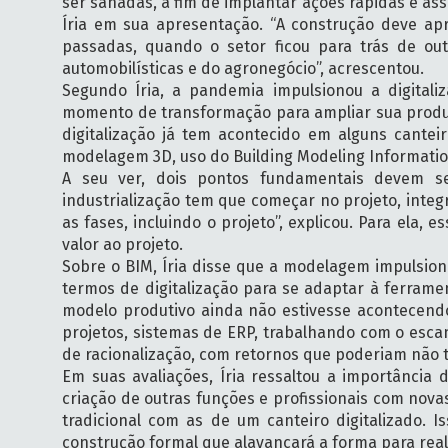
ser sanadas, a fim de implantar ações rápidas e ass
Íria em sua apresentação. “A construção deve ap
passadas, quando o setor ficou para trás de ou
automobilísticas e do agronegócio”, acrescentou.
Segundo Íria, a pandemia impulsionou a digitali
momento de transformação para ampliar sua produtiv
digitalização já tem acontecido em alguns cante
modelagem 3D, uso do Building Modeling Informatio
A seu ver, dois pontos fundamentais devem se
industrialização tem que começar no projeto, int
as fases, incluindo o projeto”, explicou. Para ela
valor ao projeto.
Sobre o BIM, Íria disse que a modelagem impulsion
termos de digitalização para se adaptar à ferrame
modelo produtivo ainda não estivesse acontecendo
projetos, sistemas de ERP, trabalhando com o esc
de racionalização, com retornos que poderiam não t
Em suas avaliações, Íria ressaltou a importância 
criação de outras funções e profissionais com nova
tradicional com as de um canteiro digitalizado. 
construção formal que alavancará a forma para realiz