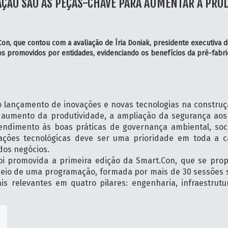
AÇÃO SÃO AS PEÇAS-CHAVE PARA AUMENTAR A PRO
on, que contou com a avaliação de Íria Doniak, presidente executiva d
 promovidos por entidades, evidenciando os benefícios da pré-fabri
o lançamento de inovações e novas tecnologias na construçã
 aumento da produtividade, a ampliação da segurança aos
endimento às boas práticas de governança ambiental, soci
ações tecnológicas deve ser uma prioridade em toda a ca
 dos negócios.
 foi promovida a primeira edição da Smart.Con, que se pro
meio de uma programação, formada por mais de 30 sessões 
s relevantes em quatro pilares: engenharia, infraestrutur
.