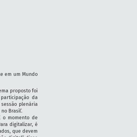
ente em um Mundo
tema proposto foi
participação da
 sessão plenária
o Brasil’.
 “É o momento de
a digitalizar, é
izados, que devem