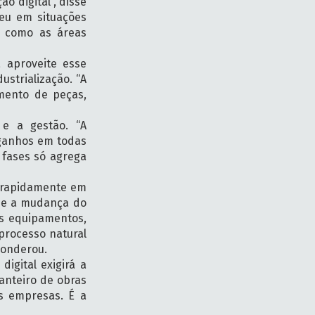
o digital”, disse
reu em situações
, como as áreas
a aproveite esse
strialização. “A
amento de peças,
 e a gestão. “A
 ganhos em todas
s fases só agrega
s rapidamente em
que a mudança do
us equipamentos,
processo natural
 ponderou.
igital exigirá a
anteiro de obras
as empresas. É a