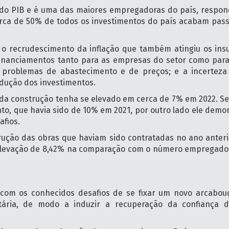
 do PIB e é uma das maiores empregadoras do país, respo
erca de 50% de todos os investimentos do país acabam pa
: o recrudescimento da inflação que também atingiu os ins
inanciamentos tanto para as empresas do setor como para 
u problemas de abastecimento e de preços; e a incerteza
edução dos investimentos.
 da construção tenha se elevado em cerca de 7% em 2022. Se
o, que havia sido de 10% em 2021, por outro lado ele demon
afios.
ução das obras que haviam sido contratadas no ano anterio
 elevação de 8,42% na comparação com o número empregado a
m os conhecidos desafios de se fixar um novo arcabouço
tária, de modo a induzir a recuperação da confiança do