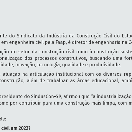
dente do Sindicato da Indústria da Construção Civil do Est
em engenheira civil pela Faap, é diretor de engenharia na 
zação do setor da construção civil rumo à construção sust
ionalização dos processos construtivos, buscando uma for
idade, inovação, tecnologia, qualidade e produtividade.
tuação na articulação institucional com os diversos re
onstrução, além de trabalhar as áreas educacional, ambie
 presidente do SindusCon-SP, afirmou que “a industrializaçã
como por contribuir para uma construção mais limpa, com 
le:
civil em 2022?