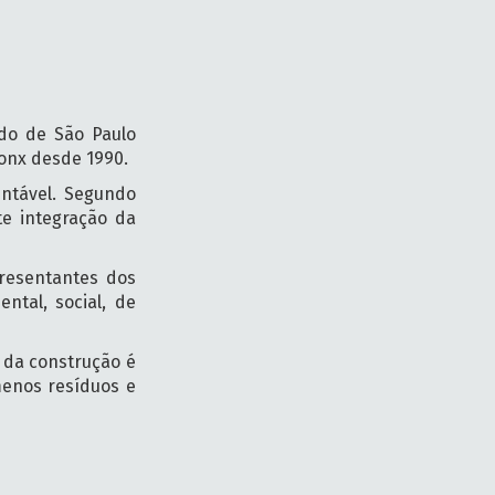
ado de São Paulo
Conx desde 1990.
entável. Segundo
te integração da
presentantes dos
ntal, social, de
o da construção é
menos resíduos e